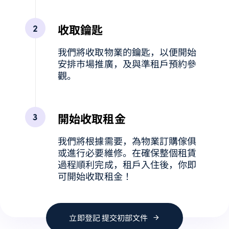
收取鑰匙
我們將收取物業的鑰匙，以便開始
安排市場推廣，及與準租戶預約參
觀。
開始收取租金
我們將根據需要，為物業訂購傢俱
或進行必要維修。在確保整個租賃
過程順利完成，租戶入住後，你即
可開始收取租金！
立
即
登
記
提
交
初
部
文
件