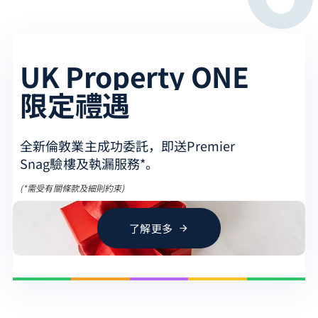
UK Property ONE
限定禮遇
全
新
倫
敦
業
主
成
功
委
託
，
即
送
P
r
e
m
i
e
r
S
n
a
g
驗
樓
及
執
漏
服
務
*
。
(
*
需
受
有
關
條
款
及
細
則
約
束
)
了
解
更
多