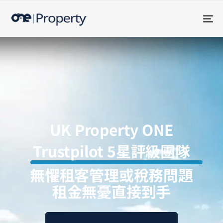
To
nav
UK Property ONE
Trustpilot 5星評級團隊
無懼租客管理或稅務問題
租金無憂直接到手