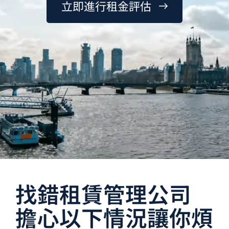
立
即
進
行
租
金
評
估
找錯租賃管理公司
擔心以下情況讓你煩